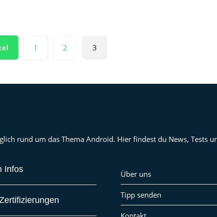
kel
1
2
3
 täglich rund um das Thema Android. Hier findest du News, Tests
 Infos
Über uns
Tipp senden
ertifizierungen
Kontakt