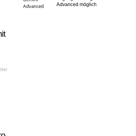
Advanced möglich
it
tter
ro