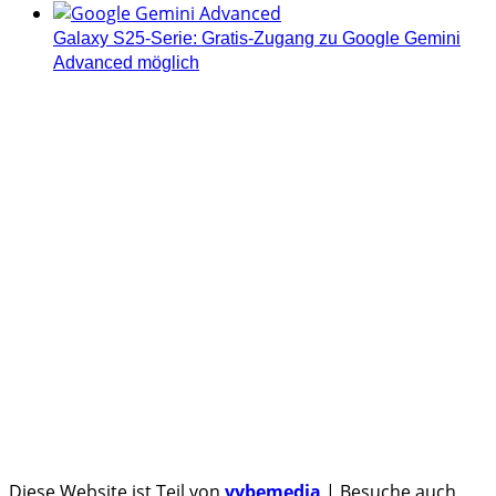
Galaxy S25-Serie: Gratis-Zugang zu Google Gemini
Advanced möglich
Androidblog.ch informiert zuverlässig seit 14 Jahren
täglich rund um das Thema Android. Hier findest du
News, Tests und spannende Hintergründe.
Samsung Galaxy S25 vorgestellt: Alle wichtigen Infos
OPPO Find N5: Neues Foldable erhält globale
Zertifizierungen
Honor beendet 2024 mit massivem Verkaufswachstum
Über uns
Tipp senden
Kontakt
Datenschutzerklärung
Impressum
Diese Website ist Teil von
vybemedia
| Besuche auch