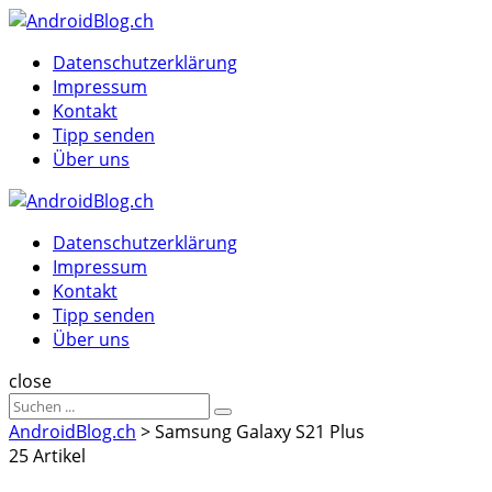
Menu
Suche
Menu
Datenschutzerklärung
Impressum
Kontakt
Tipp senden
Über uns
AndroidBlog.ch
Datenschutzerklärung
Impressum
Kontakt
Tipp senden
Über uns
Suche
close
Sucheergebnisse
Suche
für
AndroidBlog.ch
>
Samsung Galaxy S21 Plus
25 Artikel