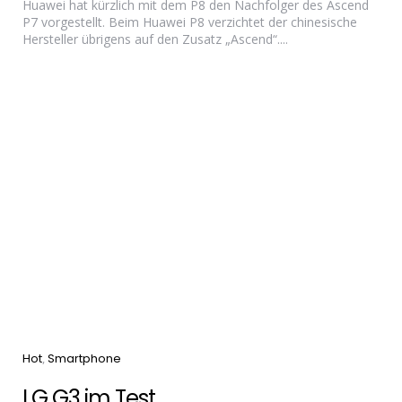
Huawei hat kürzlich mit dem P8 den Nachfolger des Ascend
P7 vorgestellt. Beim Huawei P8 verzichtet der chinesische
Hersteller übrigens auf den Zusatz „Ascend“....
Categories
Hot
Smartphone
LG G3 im Test