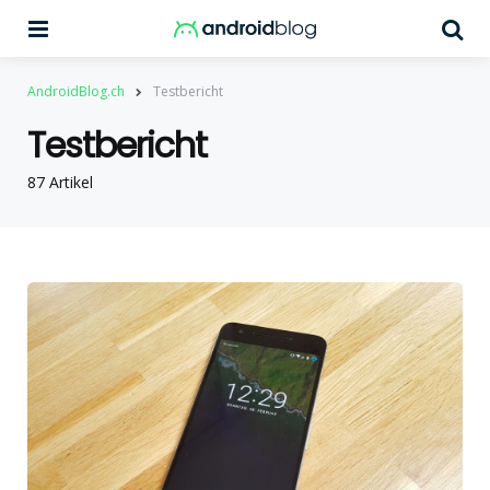
Menu
Su
AndroidBlog.ch
Testbericht
Testbericht
87 Artikel