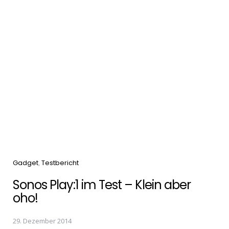
Categories
Gadget
Testbericht
Sonos Play:1 im Test – Klein aber
oho!
29. Dezember 2014