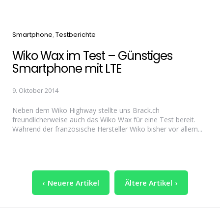
Categories
Smartphone
Testberichte
Wiko Wax im Test – Günstiges
Smartphone mit LTE
9. Oktober 2014
Neben dem Wiko Highway stellte uns Brack.ch
freundlicherweise auch das Wiko Wax für eine Test bereit.
Während der französische Hersteller Wiko bisher vor allem...
Seitennummerierung
Neuere Artikel
Ältere Artikel
der
Beiträge