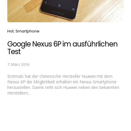
Categories
Hot
Smartphone
Google Nexus 6P im ausführlichen
Test
7. März 2016
Erstmals hat der chinesische Hersteller Huawei mit dem
Nexus 6P die Möglichkeit erhalten ein Nexus-Smartphone
herzustellen. Damit reiht sich Huawei neben den bekannten
Herstellern...