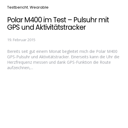
Categories
Testbericht
Wearable
Polar M400 im Test – Pulsuhr mit
GPS und Aktivitätstracker
19. Februar 2015
Bereits seit gut einem Monat begleitet mich die Polar M400
GPS-Pulsuhr und Aktivitätstracker. Einerseits kann die Uhr die
Herzfrequenz messen und dank GPS-Funktion die Route
aufzeichnen,...