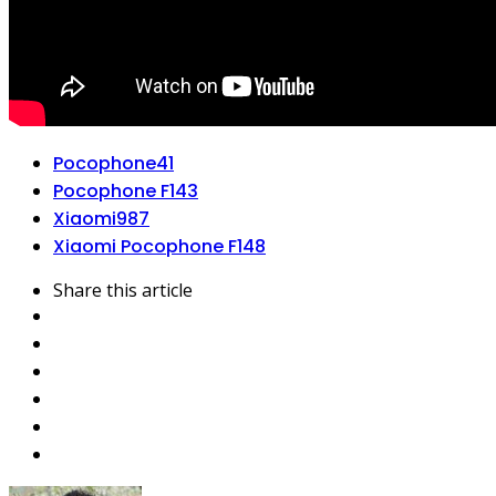
Pocophone
41
Pocophone F1
43
Xiaomi
987
Xiaomi Pocophone F1
48
Share
this article