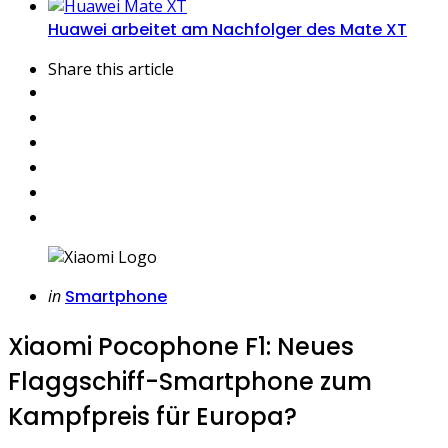
Huawei arbeitet am Nachfolger des Mate XT
Share
this article
Categories
Posted
in
Smartphone
in
Xiaomi Pocophone F1: Neues
Flaggschiff-Smartphone zum
Kampfpreis für Europa?