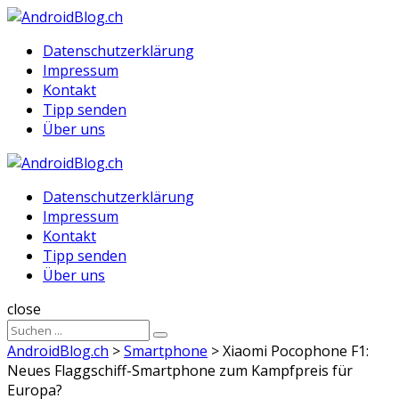
Menu
Suche
Menu
Datenschutzerklärung
Impressum
Kontakt
Tipp senden
Über uns
AndroidBlog.ch
Datenschutzerklärung
Impressum
Kontakt
Tipp senden
Über uns
Suche
close
Sucheergebnisse
Suche
für
AndroidBlog.ch
>
Smartphone
>
Xiaomi Pocophone F1:
Neues Flaggschiff-Smartphone zum Kampfpreis für
Europa?