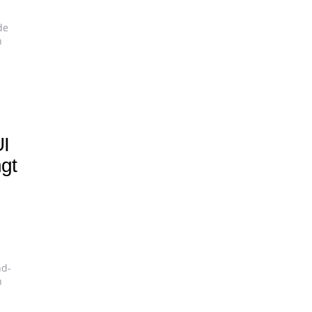
de
n
I
ngt
nd-
n