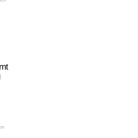
mt
g
em