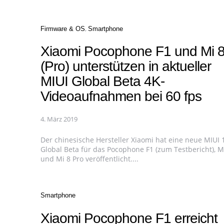
Categories
Firmware & OS
Smartphone
Xiaomi Pocophone F1 und Mi 
(Pro) unterstützen in aktueller
MIUI Global Beta 4K-
Videoaufnahmen bei 60 fps
4. März 2019
Der chinesische Hersteller Xiaomi hat eine neue MIUI 
Global Beta für das Pocophone F1 (zum Testbericht), M
und Mi 8 Pro veröffentlicht....
Categories
Smartphone
Xiaomi Pocophone F1 erreicht