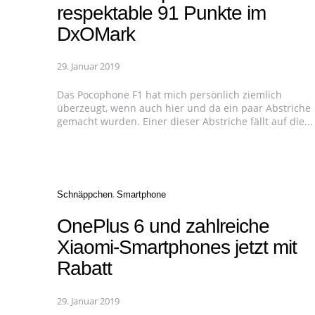
respektable 91 Punkte im
DxOMark
29. Januar 2019
Das Pocophone F1 hat mich persönlich ziemlich
überzeugt, wenn auch hier und da ein paar Abstriche
gemacht wurden. Einer dieser Abstriche fällt auf die...
Categories
Schnäppchen
Smartphone
OnePlus 6 und zahlreiche
Xiaomi-Smartphones jetzt mit
Rabatt
29. Januar 2019