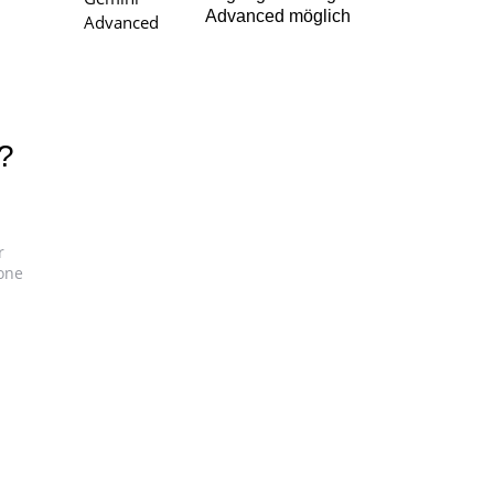
Advanced möglich
?
r
one
n