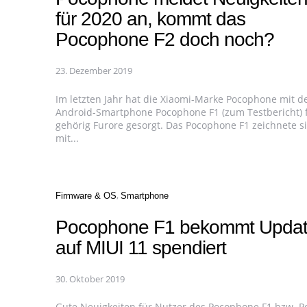
für 2020 an, kommt das
Pocophone F2 doch noch?
23. Dezember 2019
Im letzten Jahr hat die Xiaomi-Marke Pocophone mit 
Android-Smartphone Pocophone F1 (zum Testbericht) 
gehörig Furore gesorgt. Das Pocophone F1 zeichnete s
mit...
Categories
Firmware & OS
Smartphone
Pocophone F1 bekommt Upda
auf MIUI 11 spendiert
30. Oktober 2019
Gute Neuigkeiten für Nutzer des Pocophone F1 bzw. P