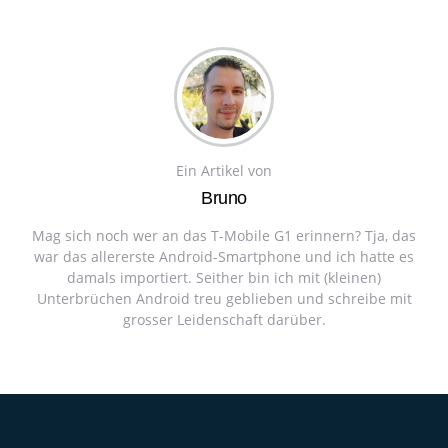
Ein Artikel von
Bruno
Mag sich noch wer an das T-Mobile G1 erinnern? Tja, das
war das allererste Android-Smartphone und ich hatte es
damals importiert. Seither bin ich mit (kleinen)
Unterbrüchen Android treu geblieben und schreibe mit
grosser Leidenschaft darüber.