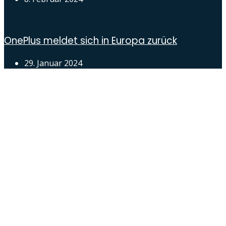
OnePlus meldet sich in Europa zurück
29. Januar 2024
Androidblog.ch informiert zuverlässig seit 14 Jahren
täglich rund um das Thema Android. Hier findest du
News, Tests und spannende Hintergründe.
Samsung Galaxy S25 vorgestellt: Alle wichtigen
Infos
OPPO Find N5: Neues Foldable erhält globale
Zertifizierungen
Honor beendet 2024 mit massivem
Verkaufswachstum