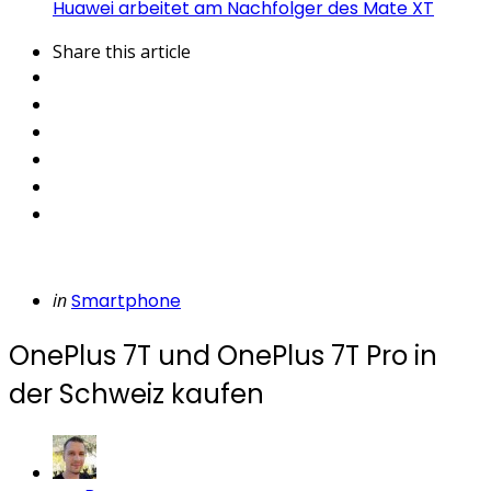
Huawei arbeitet am Nachfolger des Mate XT
Share
this article
Categories
Posted
in
Smartphone
in
OnePlus 7T und OnePlus 7T Pro in
der Schweiz kaufen