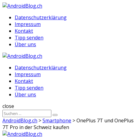
Menu
Suche
Menu
Datenschutzerklärung
Impressum
Kontakt
Tipp senden
Über uns
AndroidBlog.ch
Datenschutzerklärung
Impressum
Kontakt
Tipp senden
Über uns
Suche
close
Sucheergebnisse
Suche
für
AndroidBlog.ch
>
Smartphone
>
OnePlus 7T und OnePlus
7T Pro in der Schweiz kaufen
AndroidBlog.ch