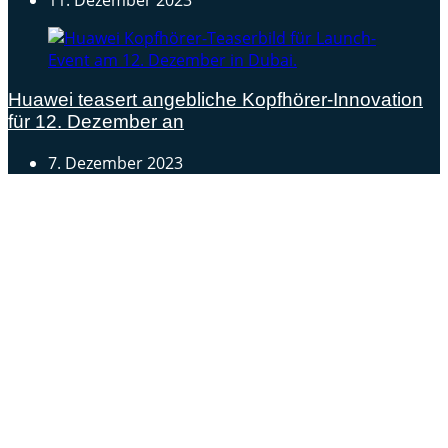
Huawei teasert angebliche Kopfhörer-Innovation
für 12. Dezember an
7. Dezember 2023
Androidblog.ch informiert zuverlässig seit 14 Jahren
täglich rund um das Thema Android. Hier findest du
News, Tests und spannende Hintergründe.
Samsung Galaxy S25 vorgestellt: Alle wichtigen Infos
OPPO Find N5: Neues Foldable erhält globale
Zertifizierungen
Honor beendet 2024 mit massivem Verkaufswachstum
Über uns
Tipp senden