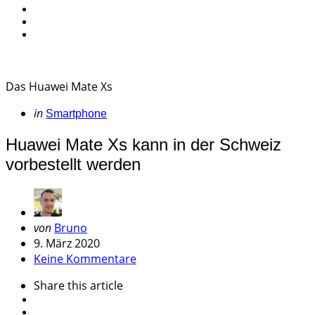
Das Huawei Mate Xs
Categories
Posted
in
Smartphone
in
Huawei Mate Xs kann in der Schweiz
vorbestellt werden
Geschrieben
von
Bruno
von
9. März 2020
Keine Kommentare
Share
this article