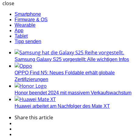
close
Smartphone
Firmware & OS
Wearable
App
Tablet
Tipp senden
Samsung Galaxy S25 vorgestellt: Alle wichtigen Infos
OPPO Find N5: Neues Foldable erhält globale
Zertifizierungen
Honor beendet 2024 mit massivem Verkaufswachstum
Huawei arbeitet am Nachfolger des Mate XT
Share
this article