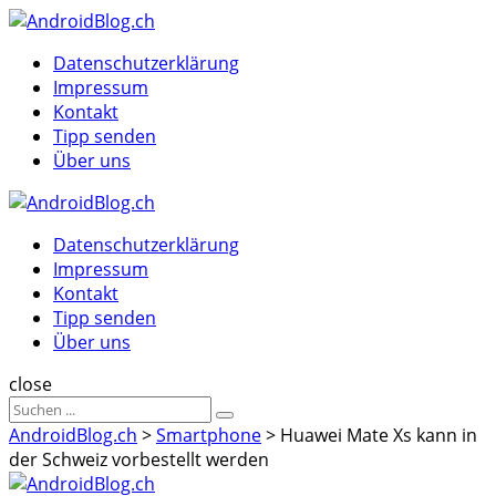
Menu
Suche
Menu
Datenschutzerklärung
Impressum
Kontakt
Tipp senden
Über uns
AndroidBlog.ch
Datenschutzerklärung
Impressum
Kontakt
Tipp senden
Über uns
Suche
close
Sucheergebnisse
Suche
für
AndroidBlog.ch
>
Smartphone
>
Huawei Mate Xs kann in
der Schweiz vorbestellt werden
AndroidBlog.ch