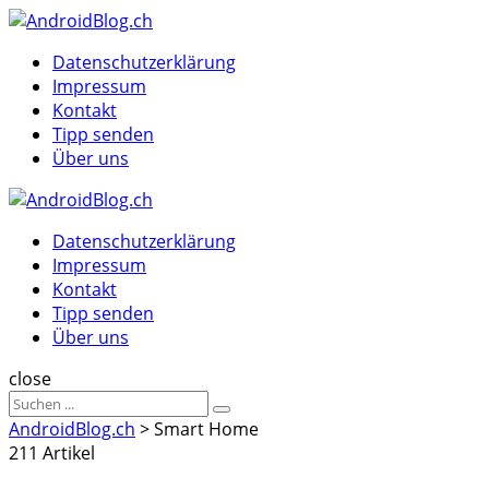
Menu
Suche
Menu
Datenschutzerklärung
Impressum
Kontakt
Tipp senden
Über uns
AndroidBlog.ch
Datenschutzerklärung
Impressum
Kontakt
Tipp senden
Über uns
Suche
close
Sucheergebnisse
Suche
für
AndroidBlog.ch
>
Smart Home
211 Artikel