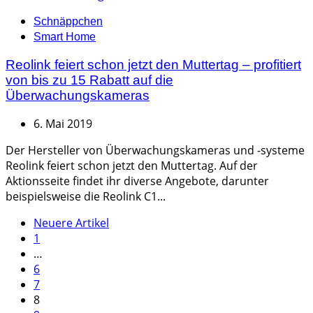
Categories
Schnäppchen
Smart Home
Reolink feiert schon jetzt den Muttertag – profitiert
von bis zu 15 Rabatt auf die
Überwachungskameras
6. Mai 2019
Der Hersteller von Überwachungskameras und -systeme
Reolink feiert schon jetzt den Muttertag. Auf der
Aktionsseite findet ihr diverse Angebote, darunter
beispielsweise die Reolink C1...
Seitennummerierung
Neuere Artikel
1
der
…
Beiträge
6
7
8