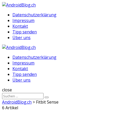
Menu
Suche
Menu
Datenschutzerklärung
Impressum
Kontakt
Tipp senden
Über uns
AndroidBlog.ch
Datenschutzerklärung
Impressum
Kontakt
Tipp senden
Über uns
Suche
close
Sucheergebnisse
Suche
für
AndroidBlog.ch
>
Fitbit Sense
6 Artikel