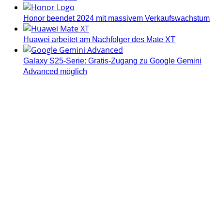
Honor beendet 2024 mit massivem Verkaufswachstum
Huawei arbeitet am Nachfolger des Mate XT
Galaxy S25-Serie: Gratis-Zugang zu Google Gemini
Advanced möglich
Androidblog.ch informiert zuverlässig seit 14 Jahren
täglich rund um das Thema Android. Hier findest du
News, Tests und spannende Hintergründe.
Samsung Galaxy S25 vorgestellt: Alle wichtigen Infos
OPPO Find N5: Neues Foldable erhält globale
Zertifizierungen
Honor beendet 2024 mit massivem Verkaufswachstum
Über uns
Tipp senden