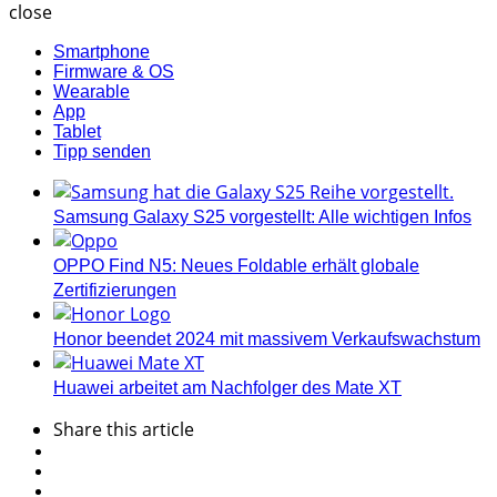
close
Smartphone
Firmware & OS
Wearable
App
Tablet
Tipp senden
Samsung Galaxy S25 vorgestellt: Alle wichtigen Infos
OPPO Find N5: Neues Foldable erhält globale
Zertifizierungen
Honor beendet 2024 mit massivem Verkaufswachstum
Huawei arbeitet am Nachfolger des Mate XT
Share
this article