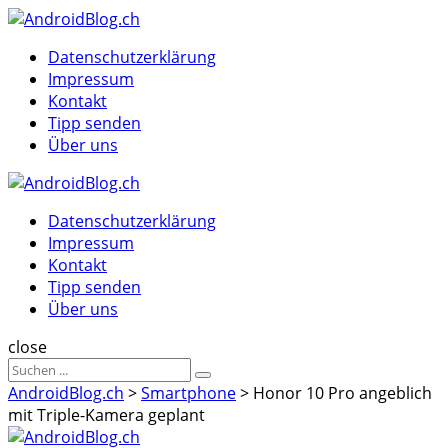
Menu
Suche
Menu
Datenschutzerklärung
Impressum
Kontakt
Tipp senden
Über uns
AndroidBlog.ch
Datenschutzerklärung
Impressum
Kontakt
Tipp senden
Über uns
Suche
close
Sucheergebnisse
Suche
für
AndroidBlog.ch
>
Smartphone
>
Honor 10 Pro angeblich
mit Triple-Kamera geplant
AndroidBlog.ch