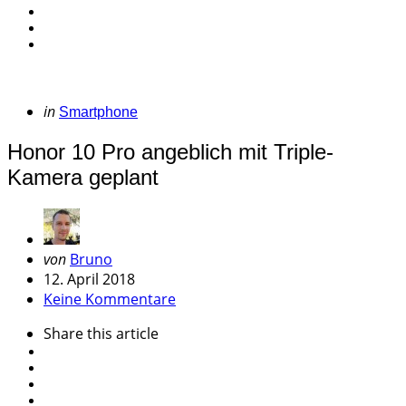
Categories
Posted
in
Smartphone
in
Honor 10 Pro angeblich mit Triple-
Kamera geplant
Geschrieben
von
Bruno
von
12. April 2018
Keine Kommentare
Share
this article