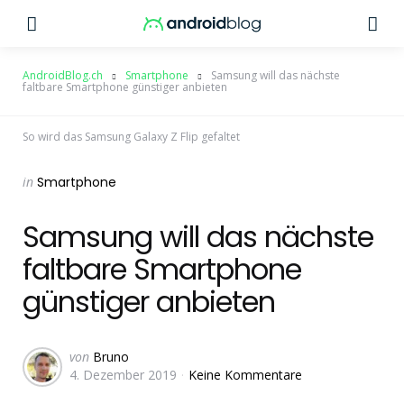
Menu
Su
AndroidBlog.ch
Smartphone
Samsung will das nächste
faltbare Smartphone günstiger anbieten
So wird das Samsung Galaxy Z Flip gefaltet
Categories
Posted
in
Smartphone
in
Samsung will das nächste
faltbare Smartphone
günstiger anbieten
Geschrieben
von
Bruno
4. Dezember 2019
Keine Kommentare
von