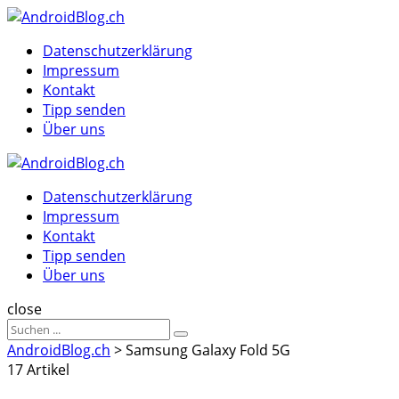
Menu
Suche
Menu
Datenschutzerklärung
Impressum
Kontakt
Tipp senden
Über uns
AndroidBlog.ch
Datenschutzerklärung
Impressum
Kontakt
Tipp senden
Über uns
Suche
close
Sucheergebnisse
Suche
für
AndroidBlog.ch
>
Samsung Galaxy Fold 5G
17 Artikel