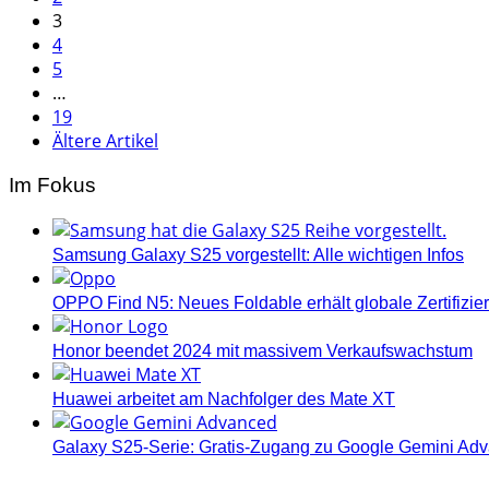
Beiträge
3
4
5
…
19
Ältere Artikel
Im Fokus
Samsung Galaxy S25 vorgestellt: Alle wichtigen Infos
OPPO Find N5: Neues Foldable erhält globale Zertifizi
Honor beendet 2024 mit massivem Verkaufswachstum
Huawei arbeitet am Nachfolger des Mate XT
Galaxy S25-Serie: Gratis-Zugang zu Google Gemini Ad