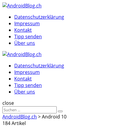
Menu
Suche
Menu
Datenschutzerklärung
Impressum
Kontakt
Tipp senden
Über uns
AndroidBlog.ch
Datenschutzerklärung
Impressum
Kontakt
Tipp senden
Über uns
Suche
close
Sucheergebnisse
Suche
für
AndroidBlog.ch
>
Android 10
184 Artikel