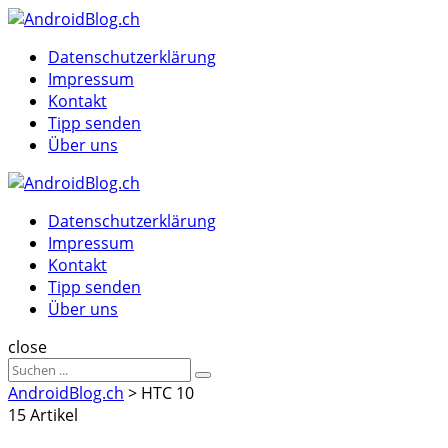
Menu
Suche
Menu
Datenschutzerklärung
Impressum
Kontakt
Tipp senden
Über uns
AndroidBlog.ch
Datenschutzerklärung
Impressum
Kontakt
Tipp senden
Über uns
Suche
close
Sucheergebnisse
Suche
für
AndroidBlog.ch
>
HTC 10
15 Artikel