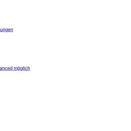
erungen
vanced möglich
lich rund um das Thema Android. Hier findest du News, Test
erungen