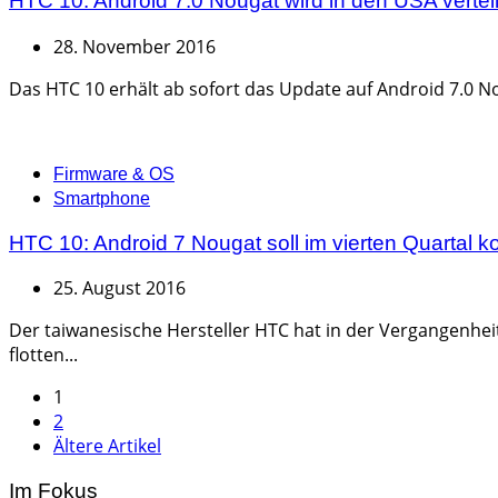
HTC 10: Android 7.0 Nougat wird in den USA verteil
28. November 2016
Das HTC 10 erhält ab sofort das Update auf Android 7.0 No
Categories
Firmware & OS
Smartphone
HTC 10: Android 7 Nougat soll im vierten Quartal
25. August 2016
Der taiwanesische Hersteller HTC hat in der Vergangenhei
flotten...
Seitennummerierung
1
2
der
Ältere Artikel
Beiträge
Im Fokus