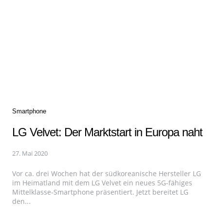
Categories
Smartphone
LG Velvet: Der Marktstart in Europa naht
27. Mai 2020
Vor ca. drei Wochen hat der südkoreanische Hersteller LG
im Heimatland mit dem LG Velvet ein neues 5G-fähiges
Mittelklasse-Smartphone präsentiert. Jetzt bereitet LG
den...