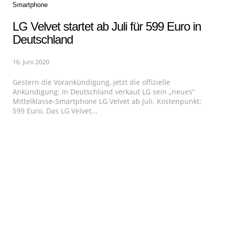
Categories
Smartphone
LG Velvet startet ab Juli für 599 Euro in
Deutschland
16. Juni 2020
Gestern die Vorankündigung, jetzt die offizielle
Ankündigung: In Deutschland verkaut LG sein „neues“
Mittelklasse-Smartphone LG Velvet ab Juli. Kostenpunkt:
599 Euro. Das LG Velvet...