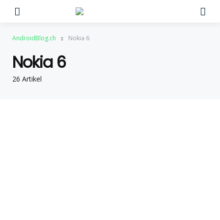
Menu
Su
AndroidBlog.ch
Nokia 6
Nokia 6
26 Artikel