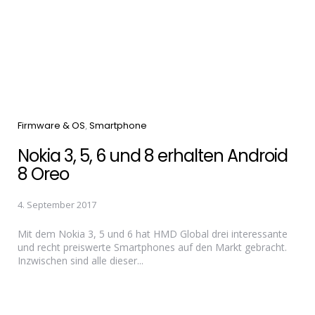
Categories
Firmware & OS
Smartphone
Nokia 3, 5, 6 und 8 erhalten Android
8 Oreo
4. September 2017
Mit dem Nokia 3, 5 und 6 hat HMD Global drei interessante
und recht preiswerte Smartphones auf den Markt gebracht.
Inzwischen sind alle dieser...