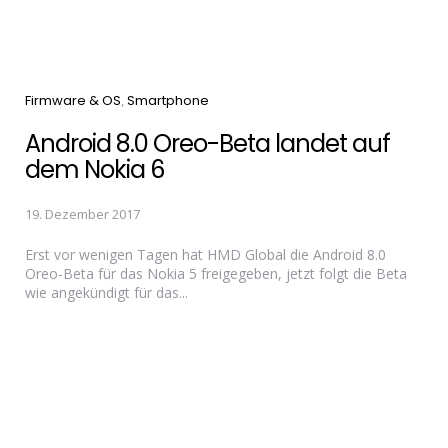
Categories
Firmware & OS
Smartphone
Android 8.0 Oreo-Beta landet auf
dem Nokia 6
19. Dezember 2017
Erst vor wenigen Tagen hat HMD Global die Android 8.0
Oreo-Beta für das Nokia 5 freigegeben, jetzt folgt die Beta
wie angekündigt für das...