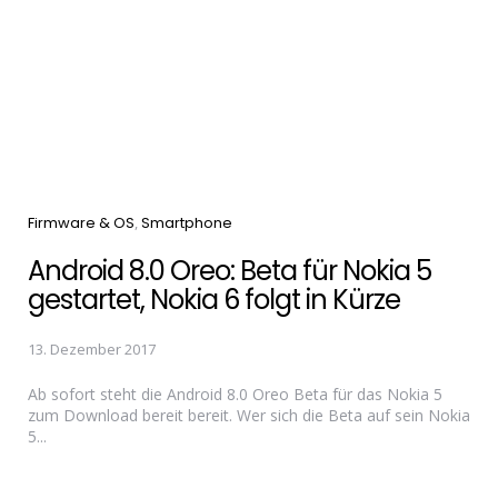
Categories
Firmware & OS
Smartphone
Android 8.0 Oreo: Beta für Nokia 5
gestartet, Nokia 6 folgt in Kürze
13. Dezember 2017
Ab sofort steht die Android 8.0 Oreo Beta für das Nokia 5
zum Download bereit bereit. Wer sich die Beta auf sein Nokia
5...