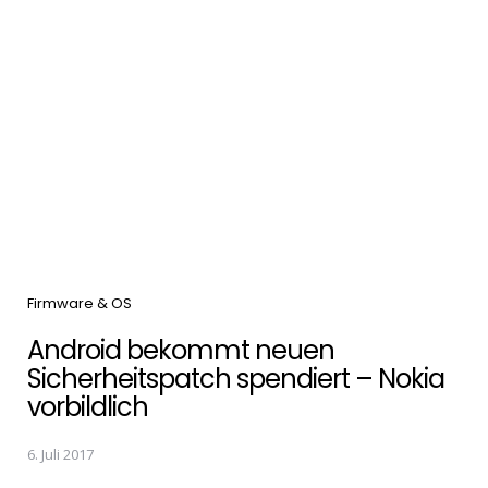
Categories
Firmware & OS
Android bekommt neuen
Sicherheitspatch spendiert – Nokia
vorbildlich
6. Juli 2017