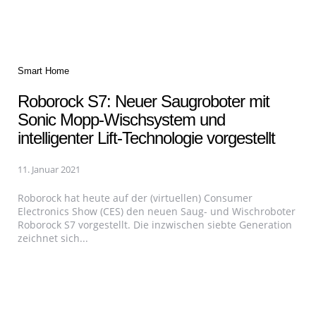
Categories
Smart Home
Roborock S7: Neuer Saugroboter mit
Sonic Mopp-Wischsystem und
intelligenter Lift-Technologie vorgestellt
11. Januar 2021
Roborock hat heute auf der (virtuellen) Consumer
Electronics Show (CES) den neuen Saug- und Wischroboter
Roborock S7 vorgestellt. Die inzwischen siebte Generation
zeichnet sich...