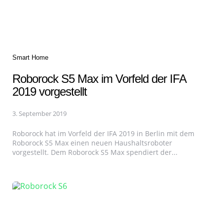
Categories
Smart Home
Roborock S5 Max im Vorfeld der IFA
2019 vorgestellt
3. September 2019
Roborock hat im Vorfeld der IFA 2019 in Berlin mit dem
Roborock S5 Max einen neuen Haushaltsroboter
vorgestellt. Dem Roborock S5 Max spendiert der...