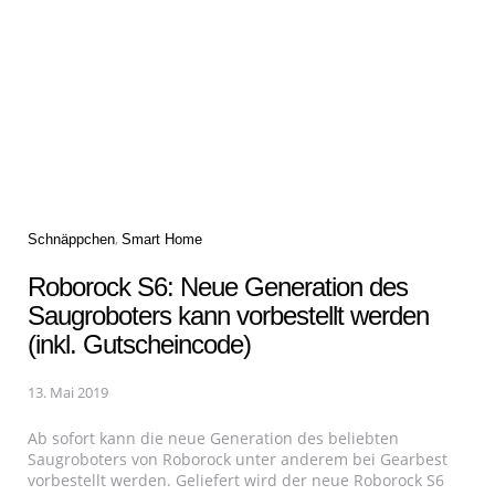
Categories
Schnäppchen
Smart Home
Roborock S6: Neue Generation des
Saugroboters kann vorbestellt werden
(inkl. Gutscheincode)
13. Mai 2019
Ab sofort kann die neue Generation des beliebten
Saugroboters von Roborock unter anderem bei Gearbest
vorbestellt werden. Geliefert wird der neue Roborock S6