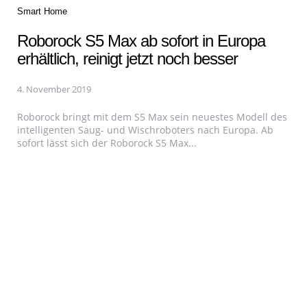
Categories
Smart Home
Roborock S5 Max ab sofort in Europa
erhältlich, reinigt jetzt noch besser
4. November 2019
Roborock bringt mit dem S5 Max sein neuestes Modell des
intelligenten Saug- und Wischroboters nach Europa. Ab
sofort lässt sich der Roborock S5 Max...