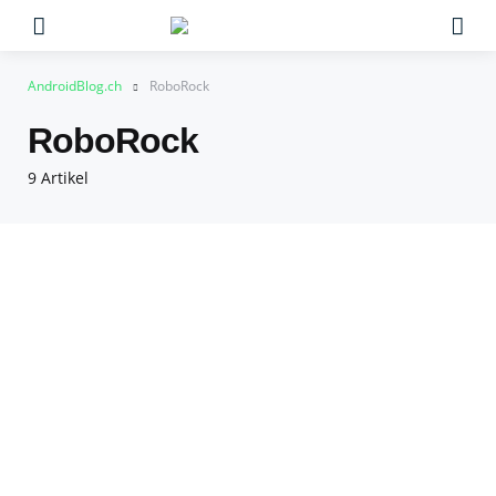
Menu
Su
AndroidBlog.ch
RoboRock
RoboRock
9 Artikel