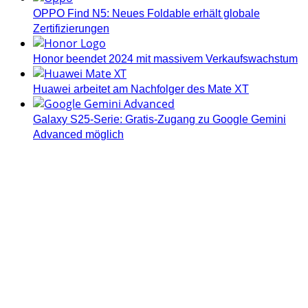
OPPO Find N5: Neues Foldable erhält globale
Zertifizierungen
Honor beendet 2024 mit massivem Verkaufswachstum
Huawei arbeitet am Nachfolger des Mate XT
Galaxy S25-Serie: Gratis-Zugang zu Google Gemini
Advanced möglich
Androidblog.ch informiert zuverlässig seit 14 Jahren
täglich rund um das Thema Android. Hier findest du
News, Tests und spannende Hintergründe.
Samsung Galaxy S25 vorgestellt: Alle wichtigen Infos
OPPO Find N5: Neues Foldable erhält globale
Zertifizierungen
Honor beendet 2024 mit massivem Verkaufswachstum