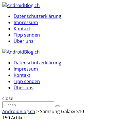
Menu
Suche
Menu
Datenschutzerklärung
Impressum
Kontakt
Tipp senden
Über uns
AndroidBlog.ch
Datenschutzerklärung
Impressum
Kontakt
Tipp senden
Über uns
Suche
close
Sucheergebnisse
Suche
für
AndroidBlog.ch
>
Samsung Galaxy S10
150 Artikel