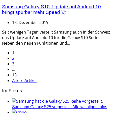
Samsung Galaxy S10: Update auf Android 10
bringt spürbar mehr Speed 🚀
18. Dezember 2019
Seit wenigen Tagen verteilt Samsung auch in der Schweiz
das Update auf Android 10 für die Galaxy S10 Serie.
Neben den neuen Funktionen und...
Seitennummerierung
1
2
der
3
Beiträge
…
15
Ältere Artikel
Im Fokus
Samsung Galaxy S25 vorgestellt: Alle wichtigen Infos