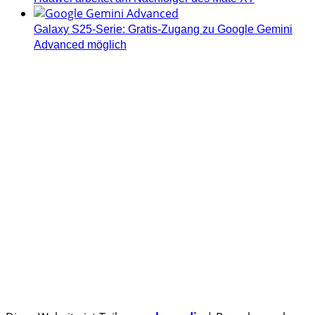
Galaxy S25-Serie: Gratis-Zugang zu Google Gemini
Advanced möglich
Androidblog.ch informiert zuverlässig seit 14 Jahren
täglich rund um das Thema Android. Hier findest du
News, Tests und spannende Hintergründe.
Samsung Galaxy S25 vorgestellt: Alle wichtigen Infos
OPPO Find N5: Neues Foldable erhält globale
Zertifizierungen
Honor beendet 2024 mit massivem Verkaufswachstum
Über uns
Tipp senden
Kontakt
Datenschutzerklärung
Impressum