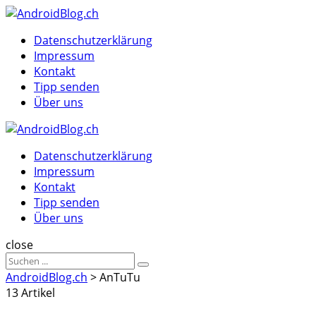
Menu
Suche
Menu
Datenschutzerklärung
Impressum
Kontakt
Tipp senden
Über uns
AndroidBlog.ch
Datenschutzerklärung
Impressum
Kontakt
Tipp senden
Über uns
Suche
close
Sucheergebnisse
Suche
für
AndroidBlog.ch
>
AnTuTu
13 Artikel