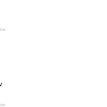
ird.
v
tion