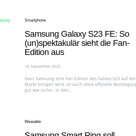
Categories
Smartphone
Samsung Galaxy S23 FE: So
(un)spektakulär sieht die Fan-
Edition aus
14. September 2023
Dass Samsung eine Fan Edition des Galaxy S23 auf de
Markt bringen wird, ist auch ohne offizielle Bestätigun
gut wie sicher. In den...
Categories
Wearable
Samsung Smart Ring soll