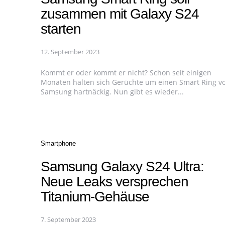
zusammen mit Galaxy S24
starten
12. September 2023
Kommt er oder kommt er nicht? Schon seit einigen
Monaten halten sich Gerüchte um einen Smart Ring v
Samsung hartnäckig. Nun gibt es wieder...
Categories
Smartphone
Samsung Galaxy S24 Ultra:
Neue Leaks versprechen
Titanium-Gehäuse
7. September 2023