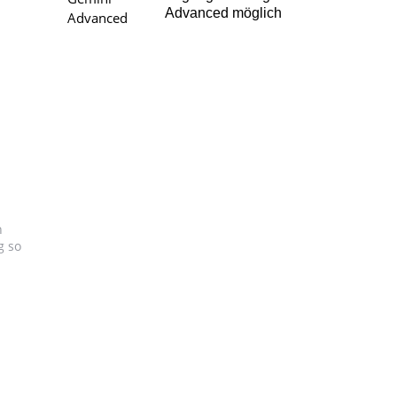
Advanced möglich
n
g so