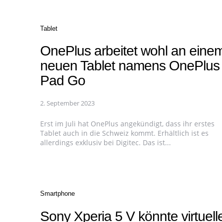
Categories
Tablet
OnePlus arbeitet wohl an eine
neuen Tablet namens OnePlus
Pad Go
2. September 2023
Erst im Juli hat OnePlus angekündigt, dass ihr erstes
Tablet auch in die Schweiz kommt. Erhältlich ist es
allerdings exklusiv bei Digitec. Das ist...
Categories
Smartphone
Sony Xperia 5 V könnte virtuell