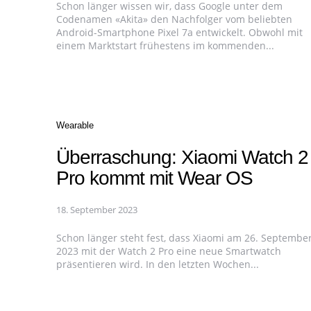
Schon länger wissen wir, dass Google unter dem
Codenamen «Akita» den Nachfolger vom beliebten
Android-Smartphone Pixel 7a entwickelt. Obwohl mit
einem Marktstart frühestens im kommenden...
Categories
Wearable
Überraschung: Xiaomi Watch 2
Pro kommt mit Wear OS
18. September 2023
Schon länger steht fest, dass Xiaomi am 26. Septembe
2023 mit der Watch 2 Pro eine neue Smartwatch
präsentieren wird. In den letzten Wochen...