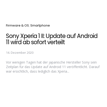
Categories
Firmware & OS
Smartphone
Sony Xperia 1 II: Update auf Android
11 wird ab sofort verteilt
14. Dezember 2020
Vor wenigen Tagen hat der japanische Hersteller Sony sein
Zeitplan für das Update auf Android 11 veröffentlicht. Darauf
war ersichtlich, dass lediglich das Xperia...