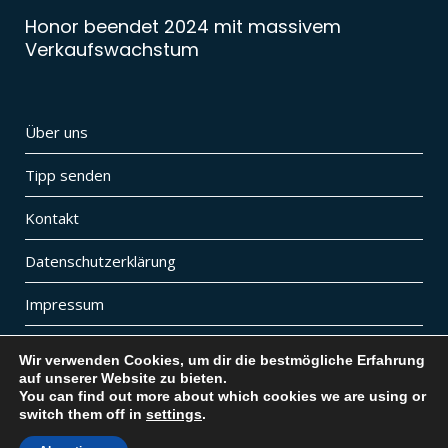
Honor beendet 2024 mit massivem
Verkaufswachstum
Über uns
Tipp senden
Kontakt
Datenschutzerklärung
Impressum
Wir verwenden Cookies, um dir die bestmögliche Erfahrung
auf unserer Website zu bieten.
You can find out more about which cookies we are using or
Diese Website ist Teil von
vybemedia
| Besuche auch
switch them off in
settings
.
unsere Digital Lifestyle Website
vybe.ch