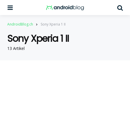
Menu
Su
AndroidBlog.ch
Sony Xperia 1 II
Sony Xperia 1 II
13 Artikel