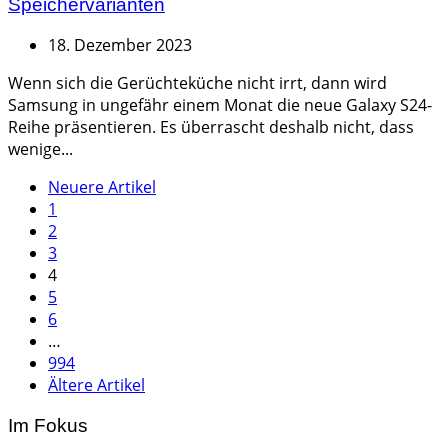
Speichervarianten
18. Dezember 2023
Wenn sich die Gerüchteküche nicht irrt, dann wird
Samsung in ungefähr einem Monat die neue Galaxy S24-
Reihe präsentieren. Es überrascht deshalb nicht, dass
wenige...
Seitennummerierung
Neuere Artikel
1
der
2
Beiträge
3
4
5
6
…
994
Ältere Artikel
Im Fokus