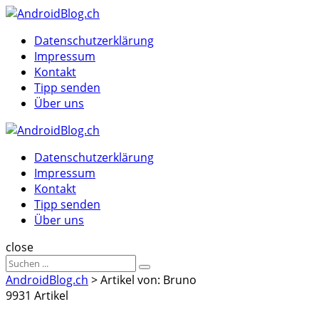
Menu
Suche
Menu
Datenschutzerklärung
Impressum
Kontakt
Tipp senden
Über uns
AndroidBlog.ch
Datenschutzerklärung
Impressum
Kontakt
Tipp senden
Über uns
Suche
close
Sucheergebnisse
Suche
für
AndroidBlog.ch
>
Artikel von: Bruno
9931 Artikel