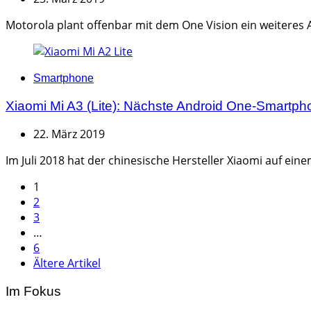
Motorola plant offenbar mit dem One Vision ein weiteres
Categories
Smartphone
Xiaomi Mi A3 (Lite): Nächste Android One-Smartph
22. März 2019
Im Juli 2018 hat der chinesische Hersteller Xiaomi auf ei
Seitennummerierung
1
2
der
3
Beiträge
…
6
Ältere Artikel
Im Fokus