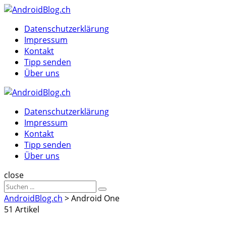
Menu
Suche
Menu
Datenschutzerklärung
Impressum
Kontakt
Tipp senden
Über uns
AndroidBlog.ch
Datenschutzerklärung
Impressum
Kontakt
Tipp senden
Über uns
Suche
close
Sucheergebnisse
Suche
für
AndroidBlog.ch
>
Android One
51 Artikel