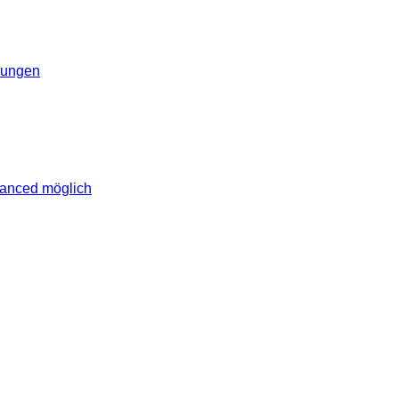
erungen
vanced möglich
lich rund um das Thema Android. Hier findest du News, Test
erungen