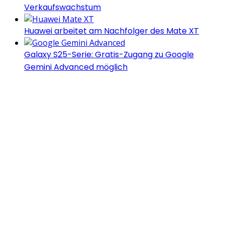
Verkaufswachstum
Huawei arbeitet am Nachfolger des Mate XT
Galaxy S25-Serie: Gratis-Zugang zu Google
Gemini Advanced möglich
Androidblog.ch informiert zuverlässig seit 14 Jahren
täglich rund um das Thema Android. Hier findest du
News, Tests und spannende Hintergründe.
Samsung Galaxy S25 vorgestellt: Alle wichtigen
Infos
OPPO Find N5: Neues Foldable erhält globale
Zertifizierungen
Honor beendet 2024 mit massivem
Verkaufswachstum