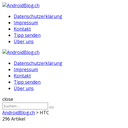
Menu
Suche
Menu
Datenschutzerklärung
Impressum
Kontakt
Tipp senden
Über uns
AndroidBlog.ch
Datenschutzerklärung
Impressum
Kontakt
Tipp senden
Über uns
Suche
close
Sucheergebnisse
Suche
für
AndroidBlog.ch
>
HTC
296 Artikel