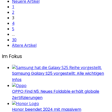
Seitennummerierung
Neuere Artikel
1
der
2
3
Beiträge
4
5
…
30
Ältere Artikel
Im Fokus
Samsung Galaxy S25 vorgestellt: Alle wichtigen
Infos
OPPO Find N5: Neues Foldable erhält globale
Zertifizierungen
Honor beendet 2024 mit massivem