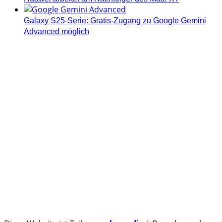
Galaxy S25-Serie: Gratis-Zugang zu Google Gemini
Advanced möglich
Androidblog.ch informiert zuverlässig seit 14 Jahren
täglich rund um das Thema Android. Hier findest du
News, Tests und spannende Hintergründe.
Samsung Galaxy S25 vorgestellt: Alle wichtigen Infos
OPPO Find N5: Neues Foldable erhält globale
Zertifizierungen
Honor beendet 2024 mit massivem Verkaufswachstum
Über uns
Tipp senden
Kontakt
Datenschutzerklärung
Impressum