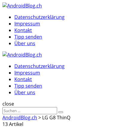
Menu
Suche
Menu
Datenschutzerklärung
Impressum
Kontakt
Tipp senden
Über uns
AndroidBlog.ch
Datenschutzerklärung
Impressum
Kontakt
Tipp senden
Über uns
Suche
close
Sucheergebnisse
Suche
für
AndroidBlog.ch
>
LG G8 ThinQ
13 Artikel