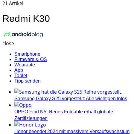
21 Artikel
Redmi K30
AndroidBlog.ch
close
Smartphone
Firmware & OS
Wearable
App
Tablet
Tipp senden
Samsung Galaxy S25 vorgestellt: Alle wichtigen Infos
OPPO Find N5: Neues Foldable erhält globale
Zertifizierungen
Honor beendet 2024 mit massivem Verkaufswachstum