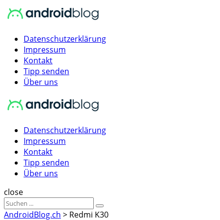
Menu
Suche
Menu
Datenschutzerklärung
Impressum
Kontakt
Tipp senden
Über uns
AndroidBlog.ch
Datenschutzerklärung
Impressum
Kontakt
Tipp senden
Über uns
Suche
close
Sucheergebnisse
Suche
für
AndroidBlog.ch
>
Redmi K30