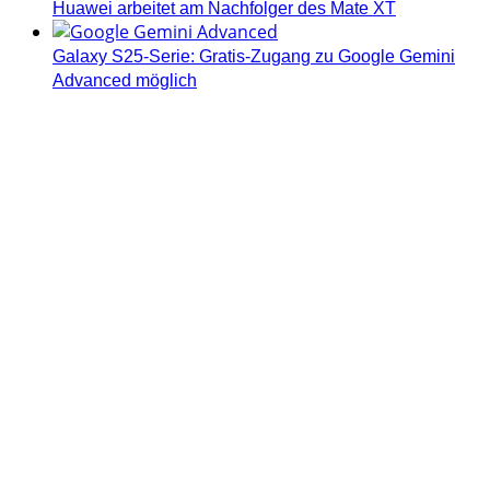
Huawei arbeitet am Nachfolger des Mate XT
Galaxy S25-Serie: Gratis-Zugang zu Google Gemini
Advanced möglich
Androidblog.ch informiert zuverlässig seit 14 Jahren
täglich rund um das Thema Android. Hier findest du
News, Tests und spannende Hintergründe.
Samsung Galaxy S25 vorgestellt: Alle wichtigen Infos
OPPO Find N5: Neues Foldable erhält globale
Zertifizierungen
Honor beendet 2024 mit massivem Verkaufswachstum
Über uns
Tipp senden
Kontakt
Datenschutzerklärung
Impressum