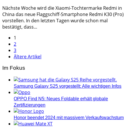
Nächste Woche wird die Xiaomi-Tochtermarke Redmi in
China das neue Flaggschiff-Smartphone Redmi K30 (Pro)
vorstellen. In den letzten Tagen wurde schon mal
bestätigt, dass...
Seitennummerierung
1
2
der
3
Beiträge
Ältere Artikel
Im Fokus
Samsung Galaxy S25 vorgestellt: Alle wichtigen Infos
OPPO Find N5: Neues Foldable erhält globale
Zertifizierungen
Honor beendet 2024 mit massivem Verkaufswachstum