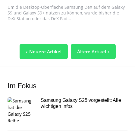
Um die Desktop-Oberfläche Samsung DeX auf dem Galaxy
S9 und Galaxy S9+ nutzen zu können, wurde bisher die
DeX Station oder das DeX Pad...
Seitennummerierung
Neuere Artikel
Ältere Artikel
der
Beiträge
Im Fokus
Samsung Galaxy S25 vorgestellt: Alle
wichtigen Infos