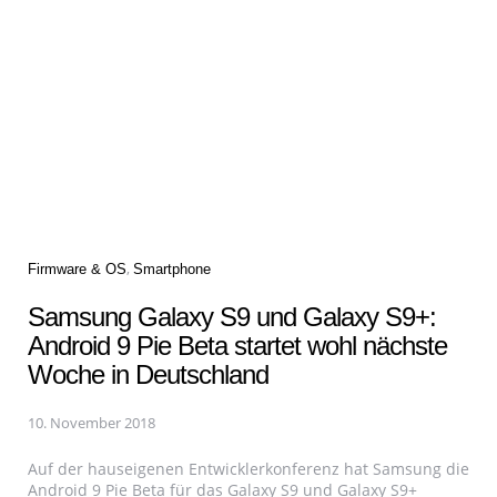
Categories
Firmware & OS
Smartphone
Samsung Galaxy S9 und Galaxy S9+:
Android 9 Pie Beta startet wohl nächste
Woche in Deutschland
10. November 2018
Auf der hauseigenen Entwicklerkonferenz hat Samsung die
Android 9 Pie Beta für das Galaxy S9 und Galaxy S9+