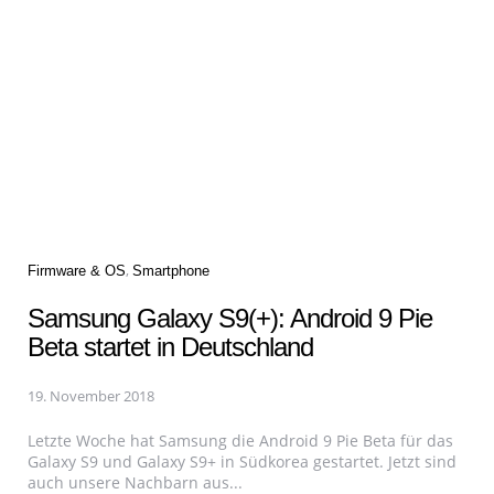
Categories
Firmware & OS
Smartphone
Samsung Galaxy S9(+): Android 9 Pie
Beta startet in Deutschland
19. November 2018
Letzte Woche hat Samsung die Android 9 Pie Beta für das
Galaxy S9 und Galaxy S9+ in Südkorea gestartet. Jetzt sind
auch unsere Nachbarn aus...