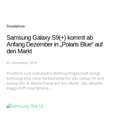
Categories
Smartphone
Samsung Galaxy S9(+) kommt ab
Anfang Dezember in „Polaris Blue“ auf
den Markt
22. November 2018
Pünktlich zum (lukrativen) Weihnachtsgeschäft bringt
Samsung eine neue Farbvariante für das Galaxy S9 und
Galaxy S9+ in Deutschland auf den Markt. Das aktuelle
Flaggschiff-Smartphone...