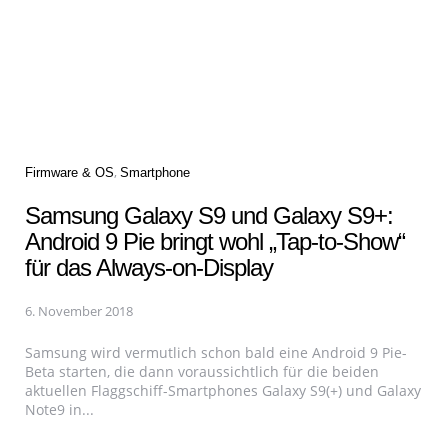
Categories
Firmware & OS
Smartphone
Samsung Galaxy S9 und Galaxy S9+:
Android 9 Pie bringt wohl „Tap-to-Show“
für das Always-on-Display
6. November 2018
Samsung wird vermutlich schon bald eine Android 9 Pie-
Beta starten, die dann voraussichtlich für die beiden
aktuellen Flaggschiff-Smartphones Galaxy S9(+) und Galaxy
Note9 in...