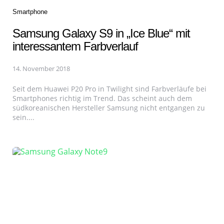
Categories
Smartphone
Samsung Galaxy S9 in „Ice Blue“ mit
interessantem Farbverlauf
14. November 2018
Seit dem Huawei P20 Pro in Twilight sind Farbverläufe bei
Smartphones richtig im Trend. Das scheint auch dem
südkoreanischen Hersteller Samsung nicht entgangen zu
sein....