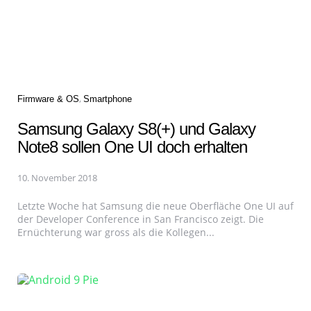
Categories
Firmware & OS
Smartphone
Samsung Galaxy S8(+) und Galaxy
Note8 sollen One UI doch erhalten
10. November 2018
Letzte Woche hat Samsung die neue Oberfläche One UI auf
der Developer Conference in San Francisco zeigt. Die
Ernüchterung war gross als die Kollegen...