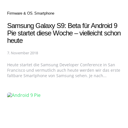
Categories
Firmware & OS
Smartphone
Samsung Galaxy S9: Beta für Android 9
Pie startet diese Woche – vielleicht schon
heute
7. November 2018
Heute startet die Samsung Developer Conference in San
Francisco und vermutlich auch heute werden wir das erste
faltbare Smartphone von Samsung sehen. Je nach...