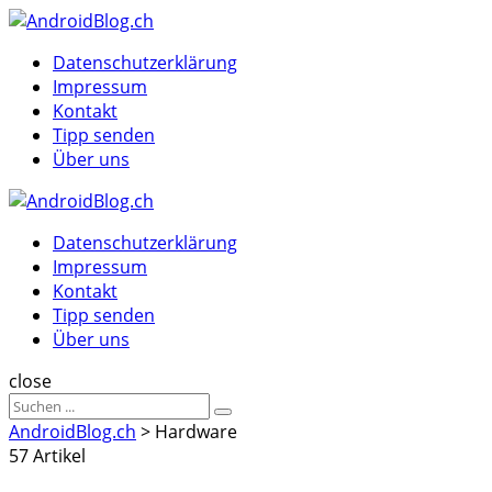
Menu
Suche
Menu
Datenschutzerklärung
Impressum
Kontakt
Tipp senden
Über uns
AndroidBlog.ch
Datenschutzerklärung
Impressum
Kontakt
Tipp senden
Über uns
Suche
close
Sucheergebnisse
Suche
für
AndroidBlog.ch
>
Hardware
57 Artikel