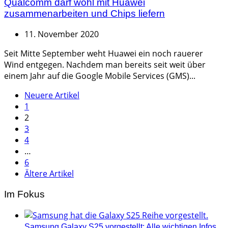
Qualcomm darf wohl mit Huawei
zusammenarbeiten und Chips liefern
11. November 2020
Seit Mitte September weht Huawei ein noch rauerer
Wind entgegen. Nachdem man bereits seit weit über
einem Jahr auf die Google Mobile Services (GMS)...
Seitennummerierung
Neuere Artikel
1
der
2
Beiträge
3
4
…
6
Ältere Artikel
Im Fokus
Samsung Galaxy S25 vorgestellt: Alle wichtigen Infos