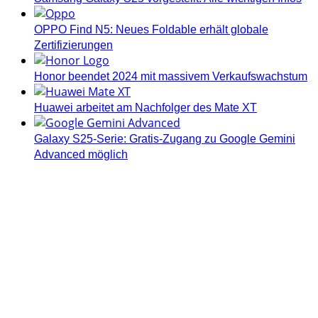
OPPO Find N5: Neues Foldable erhält globale
Zertifizierungen
Honor beendet 2024 mit massivem Verkaufswachstum
Huawei arbeitet am Nachfolger des Mate XT
Galaxy S25-Serie: Gratis-Zugang zu Google Gemini
Advanced möglich
Androidblog.ch informiert zuverlässig seit 14 Jahren
täglich rund um das Thema Android. Hier findest du
News, Tests und spannende Hintergründe.
Samsung Galaxy S25 vorgestellt: Alle wichtigen Infos
OPPO Find N5: Neues Foldable erhält globale
Zertifizierungen
Honor beendet 2024 mit massivem Verkaufswachstum