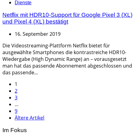
Dienste
Netflix mit HDR10-Support für Google Pixel 3 (XL)
und Pixel 4 (XL) bestätigt
16. September 2019
Die Videostreaming-Plattform Netflix bietet für
ausgewählte Smartphones die kontrastreiche HDR10-
Wiedergabe (High Dynamic Range) an – vorausgesetzt
man hat das passende Abonnement abgeschlossen und
das passende...
Seitennummerierung
1
2
der
3
Beiträge
…
9
Ältere Artikel
Im Fokus