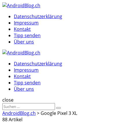
Menu
Suche
Menu
Datenschutzerklärung
Impressum
Kontakt
Tipp senden
Über uns
AndroidBlog.ch
Datenschutzerklärung
Impressum
Kontakt
Tipp senden
Über uns
Suche
close
Sucheergebnisse
Suche
für
AndroidBlog.ch
>
Google Pixel 3 XL
88 Artikel