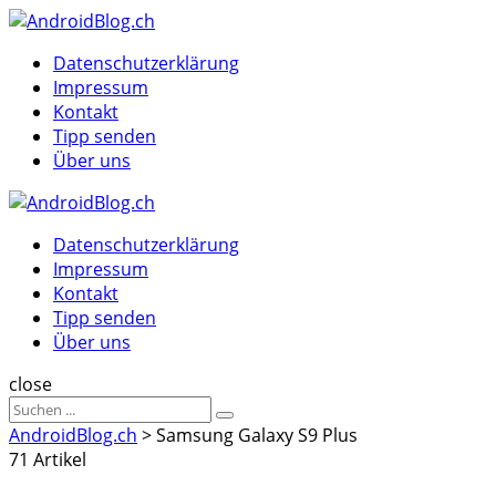
Menu
Suche
Menu
Datenschutzerklärung
Impressum
Kontakt
Tipp senden
Über uns
AndroidBlog.ch
Datenschutzerklärung
Impressum
Kontakt
Tipp senden
Über uns
Suche
close
Sucheergebnisse
Suche
für
AndroidBlog.ch
>
Samsung Galaxy S9 Plus
71 Artikel